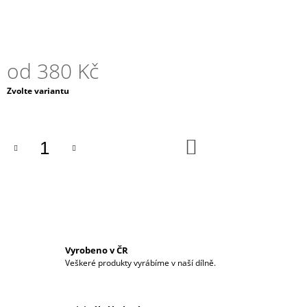
J
E
M
E
od
380 Kč
BAHENNÍ
Měrná
Zvolte variantu
DUB
cena:
-
DŘEVĚNÝ
PLUG
DO
270
KOŠÍKU
Kč
Vyrobeno v ČR
Veškeré produkty vyrábíme v naší dílně.