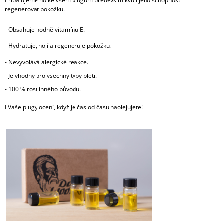
Přibalujeme ho ke všem plugům především kvůli jeho schopnosti
regenerovat pokožku.
-
Obsahuje hodně vitamínu E.
-
Hydratuje, hojí a regeneruje pokožku.
-
Nevyvolává alergické reakce.
- Je vhodný pro všechny typy pleti.
- 100 % rostlinného původu.
I Vaše plugy ocení, když je čas od času naolejujete!