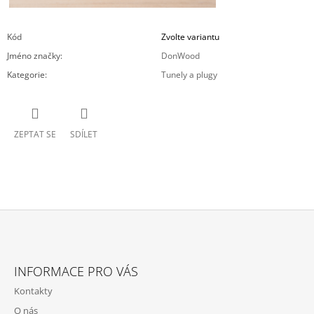
Kód
Zvolte variantu
Jméno značky
:
DonWood
Kategorie
:
Tunely a plugy
ZEPTAT SE
SDÍLET
Z
Á
INFORMACE PRO VÁS
P
Kontakty
A
O nás