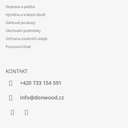
T
Doprava a platba
Í
Výměna a vrácení zboží
Dárkové poukazy
Obchodní podmínky
Ochrana osobních údajů
Puncovní úřad
KONTAKT
+420 733 154 591
info@donwood.cz
Facebook
Instagram