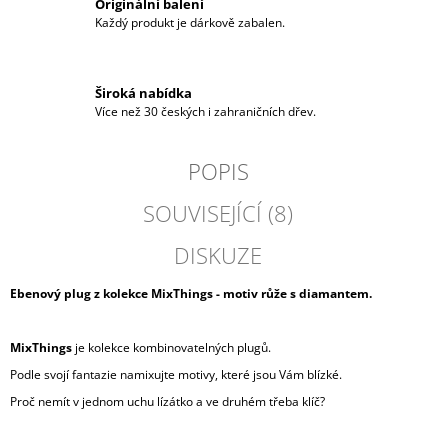
Originální balení
Každý produkt je dárkově zabalen.
Široká nabídka
Více než 30 českých i zahraničních dřev.
POPIS
SOUVISEJÍCÍ (8)
DISKUZE
Ebenový plug z kolekce MixThings -
motiv růže s diamantem.
MixThings
je kolekce kombinovatelných plugů.
Podle svojí fantazie namixujte motivy, které jsou Vám blízké.
Proč nemít v jednom uchu lízátko a ve druhém třeba klíč?