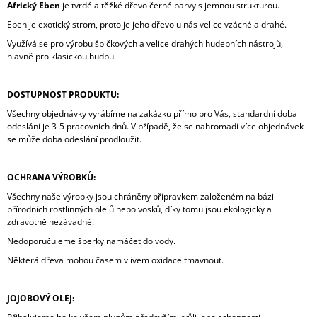
Africký Eben
je tvrdé a těžké dřevo černé barvy s jemnou strukturou.
Eben je exotický strom, proto je jeho dřevo u nás velice vzácné a drahé.
Využívá se pro výrobu špičkových a velice drahých hudebních nástrojů,
hlavně pro klasickou hudbu.
DOSTUPNOST PRODUKTU:
Všechny objednávky vyrábíme na zakázku přímo pro Vás, standardní doba
odeslání je 3-5 pracovních dnů. V případě, že se nahromadí více objednávek
se může doba odeslání prodloužit.
OCHRANA VÝROBKŮ:
Všechny naše výrobky jsou chráněny přípravkem založeném na bázi
přírodních rostlinných olejů nebo vosků, díky tomu jsou ekologicky a
zdravotně nezávadné.
Nedoporučujeme šperky namáčet do vody.
Některá dřeva mohou časem vlivem oxidace tmavnout.
JOJOBOVÝ OLEJ: