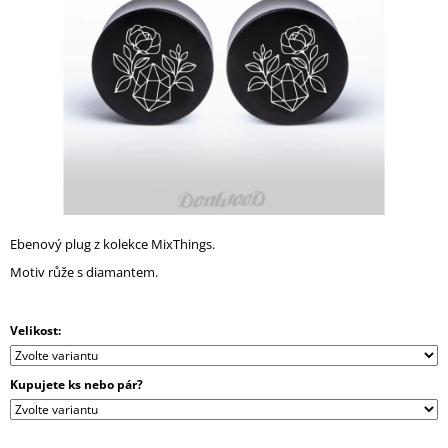
A
J
Í
T
?
HLEDAT
Ebenový plug z kolekce MixThings.
Motiv růže s diamantem.
D
O
Velikost:
P
O
Kupujete ks nebo pár?
R
U
Č
U