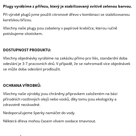
Plugy vyrábíme z přířezu, který je stabilizovaný svítivě zelenou barvou.
Při výrobě plugů jsme použili citronové dřevo v kombinaci se stabilizovanou
karelskou břízou.
Všechny naše plugy jsou zabaleny v papírové krabičce, kterou ručně
potiskujeme sítotiskem.
DOSTUPNOST PRODUKTU:
Všechny objednávky vyrábíme na zakázku přímo pro Vás, standardní doba
odeslání je 3-7 pracovních dnů. V případě, že se nahromadí více objednávek
se může doba odeslání prodloužit.
OCHRANA VÝROBKŮ:
Všechny naše výrobky jsou chráněny přípravkem založeném na bázi
přírodních rostlinných olejů nebo vosků, díky tomu jsou ekologicky a
zdravotně nezávadné.
Nedoporučujeme šperky namáčet do vody.
Některá dřeva mohou časem vlivem oxidace tmavnout.