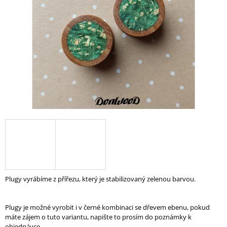
A
J
Í
T
?
HLEDAT
D
O
P
Plugy vyrábíme z přířezu, který je stabilizovaný zelenou barvou.
O
R
U
Plugy je možné vyrobit i v černé kombinaci se dřevem ebenu, pokud
Č
máte zájem o tuto variantu, napište to prosím do poznámky k
U
objednávce.