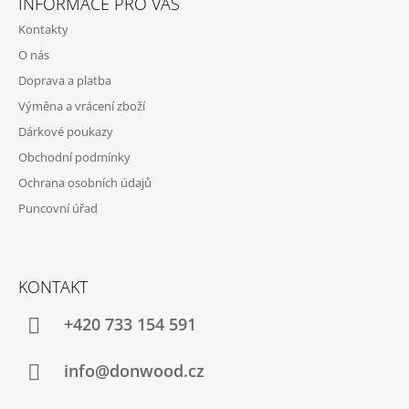
INFORMACE PRO VÁS
P
Kontakty
A
O nás
T
Doprava a platba
Í
Výměna a vrácení zboží
Dárkové poukazy
Obchodní podmínky
Ochrana osobních údajů
Puncovní úřad
KONTAKT
+420 733 154 591
info@donwood.cz