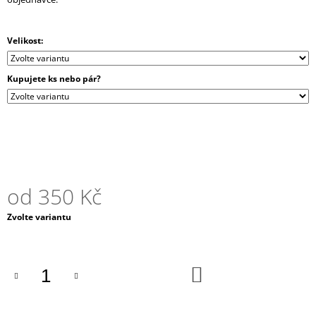
J
E
M
Velikost:
E
Kupujete ks nebo pár?
ELEKTRONICKÝ
DÁRKOVÝ
POUKAZ
500
Kč
od
350 Kč
Měrná
Zvolte variantu
cena:
DO
KOŠÍKU