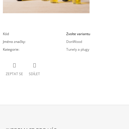
Kód
Zvolte variantu
Jméno značky
:
DonWood
Kategorie
:
Tunely a plugy
ZEPTAT SE
SDÍLET
Z
Á