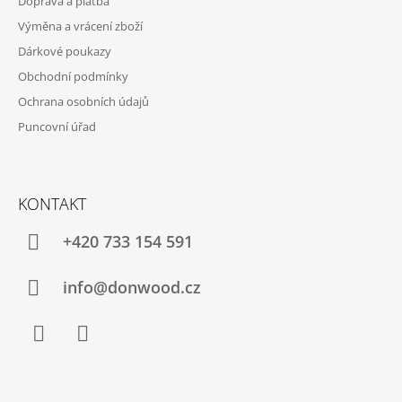
Doprava a platba
Í
Výměna a vrácení zboží
Dárkové poukazy
Obchodní podmínky
Ochrana osobních údajů
Puncovní úřad
KONTAKT
+420 733 154 591
info@donwood.cz
Facebook
Instagram