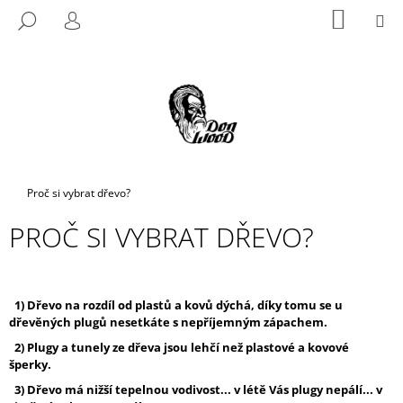
K
Přejít
NÁKUP
M
HLEDAT
na
KOŠÍK
O
PŘIHLÁŠENÍ
ZPĚT
ZPĚT
obsah
Š
Í
C
K
O
P
O
T
Domů
Proč si vybrat dřevo?
Ř
PROČ SI VYBRAT DŘEVO?
E
B
U
J
1) Dřevo na rozdíl od plastů a kovů dýchá, díky tomu se u
dřevěných plugů nesetkáte s nepříjemným zápachem.
E
2) Plugy a tunely ze dřeva jsou lehčí než plastové a kovové
T
šperky.
E
3) Dřevo má nižší tepelnou vodivost... v létě Vás plugy nepálí... v
N