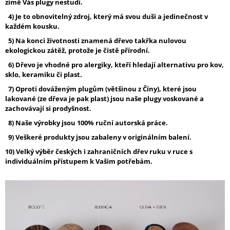
zimě Vás plugy nestudí.
A
4) Je to obnovitelný zdroj, který má svou duši a jedinečnost v
J
každém kousku.
Í
5) Na konci životnosti znamená dřevo takřka nulovou
T
ekologickou zátěž, protože je čistě přírodní.
?
6) Dřevo je vhodné pro alergiky, kteří hledají alternativu pro kov,
sklo, keramiku či plast.
7) Oproti dováženým plugům (většinou z Číny), které jsou
lakované (ze dřeva je pak plast) jsou naše plugy voskované a
zachovávají si prodyšnost.
HLEDAT
8) Naše výrobky jsou 100% ruční autorská práce.
9) Veškeré produkty jsou zabaleny v originálním balení.
10) Velký výběr českých i zahraničních dřev ruku v ruce s
D
individuálním přístupem k Vašim potřebám.
O
P
O
R
U
Č
U