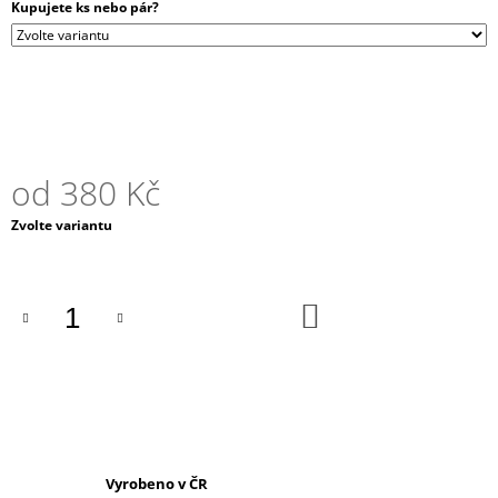
Kupujete ks nebo pár?
J
E
M
E
EBENOVÝ
PLUG
-
od
380 Kč
PÁN
PRSTENŮ
Měrná
Zvolte variantu
380
cena:
Kč
DO
KOŠÍKU
Vyrobeno v ČR