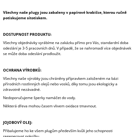
Všechny naše plugy jsou zabaleny v papírové krabičce, kterou ručně
potiskujeme sítotiskem.
DOSTUPNOST PRODUKTU:
Všechny objednávky vyrábíme na zakázku přímo pro Vás, standardní doba
odeslání je 3-5 pracovních dnů. V případě, že se nahromadí více objednávek
se může doba odeslání prodloužit.
OCHRANA VÝROBKŮ:
Všechny naše výrobky jsou chráněny přípravkem založeném na bázi
přírodních rostlinných olejů nebo vosků, díky tomu jsou ekologicky a
zdravotně nezávadné.
Nedoporučujeme šperky namáčet do vody.
Některá dřeva mohou časem vlivem oxidace tmavnout.
JOJOBOVÝ OLEJ:
Přibalujeme ho ke všem plugům především kvůli jeho schopnosti
regenerovat pokožku.