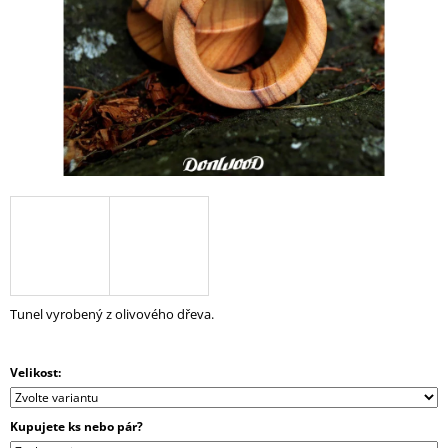
A
J
Í
T
?
HLEDAT
D
Tunel vyrobený z olivového dřeva.
O
P
O
Velikost:
R
U
Č
Kupujete ks nebo pár?
U