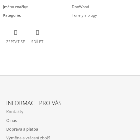
Jméno značky
:
DonWood
Kategorie
:
Tunely a plugy
ZEPTAT SE
SDÍLET
Z
Á
INFORMACE PRO VÁS
P
Kontakty
A
O nás
T
Doprava a platba
Í
Výměna a vrácení zboží