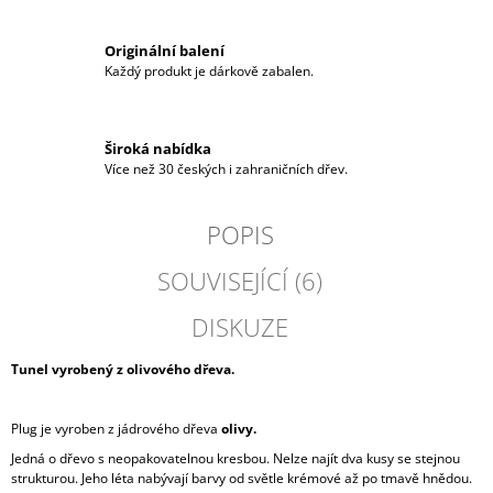
Originální balení
Každý produkt je dárkově zabalen.
Široká nabídka
Více než 30 českých i zahraničních dřev.
POPIS
SOUVISEJÍCÍ (6)
DISKUZE
Tunel vyrobený z olivového dřeva.
Plug je vyroben z jádrového dřeva
olivy.
Jedná o dřevo s neopakovatelnou kresbou. Nelze najít dva kusy se stejnou
strukturou. Jeho léta nabývají barvy od světle krémové až po tmavě hnědou.