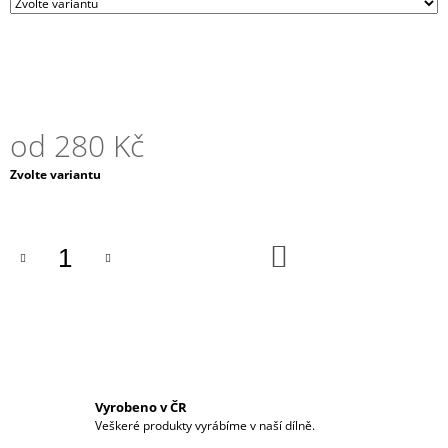
J
E
M
E
EBEN
od
280 Kč
A
KARELSKÁ
BŘÍZA
Měrná
Zvolte variantu
-
cena:
SAHARA
SPACE
330
DO
KOŠÍKU
Kč
Vyrobeno v ČR
Veškeré produkty vyrábíme v naší dílně.