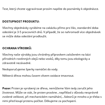
Text, který chcete vygravírovat prosím napište do poznámky k objednávce.
DOSTUPNOST PRODUKTU:
Všechny objednávky vyrábíme na zakázku přímo pro Vás, standardní doba
odeslání je 3-5 pracovních dnů. V případě, že se nahromadí více objednávek
se může doba odeslání prodloužit.
OCHRANA VÝROBKŮ:
Všechny naše výrobky jsou chráněny přípravkem založeném na bázi
přírodních rostlinných olejů nebo vosků, díky tomu jsou ekologicky a
zdravotně nezávadné.
Nedoporučujeme šperky namáčet do vody.
Některá dřeva mohou časem vlivem oxidace tmavnout.
Pozor:
Prsten je vyrobený ze dřeva, nemůžeme Vám tedy zaručit jeho
životnost. Může se stát, že prsten praskne...například z důvodu nesprávně
zvolené velikosti, při mechanickém namáhání,...faktorů je mnoho a je třeba s
nimi před koupí prstenu počítat. Děkujeme za pochopení.