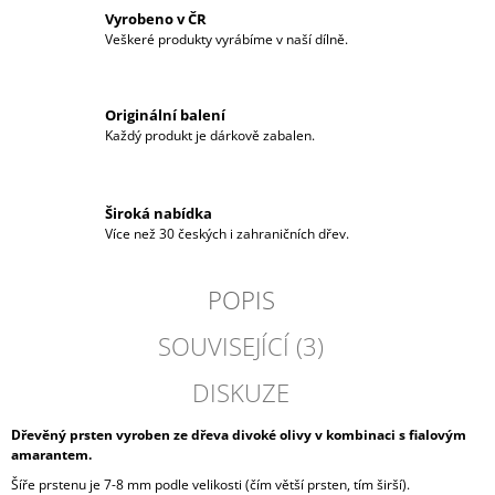
Vyrobeno v ČR
Veškeré produkty vyrábíme v naší dílně.
Originální balení
Každý produkt je dárkově zabalen.
Široká nabídka
Více než 30 českých i zahraničních dřev.
POPIS
SOUVISEJÍCÍ (3)
DISKUZE
Dřevěný prsten vyroben ze dřeva divoké olivy v kombinaci s fialovým
amarantem.
Šíře prstenu je 7-8 mm podle velikosti (čím větší prsten, tím širší).