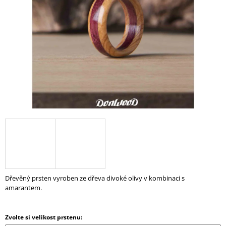
A
J
Í
T
?
HLEDAT
D
O
P
Dřevěný prsten vyroben ze dřeva divoké olivy v kombinaci s
O
amarantem.
R
U
Č
Zvolte si velikost prstenu:
U