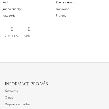
Kód
Zvolte variantu
Jméno značky
:
DonWood
Kategorie
:
Prsteny
ZEPTAT SE
SDÍLET
Z
Á
INFORMACE PRO VÁS
P
Kontakty
A
O nás
T
Doprava a platba
Í