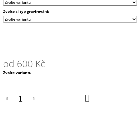
J
E
Zvolte si typ gravírování:
M
E
ELEKTRONICKÝ
DÁRKOVÝ
POUKAZ
500
od
600 Kč
Kč
Měrná
Zvolte variantu
cena:
DO
KOŠÍKU