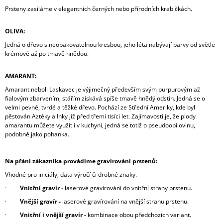
Prsteny zasíláme v elegantních černých nebo přírodních krabičkách.
OLIVA:
Jedná o dřevo s neopakovatelnou kresbou, jeho léta nabývají barvy od světle
krémové až po tmavě hnědou.
AMARANT:
Amarant neboli Laskavec je výjimečný především svým purpurovým až
fialovým zbarvením, stářím získává spíše tmavě hnědý odstín. Jedná se o
velmi pevné, tvrdé a těžké dřevo. Pochází ze Střední Ameriky, kde byl
pěstován Aztéky a Inky již před třemi tisíci let. Zajímavostí je, že plody
amarantu můžete využít i v kuchyni, jedná se totiž o pseudoobilovinu,
podobně jako pohanka.
Na přání zákazníka provádíme gravírování prstenů:
Vhodné pro iniciály, data výročí či drobné znaky.
·
Vnitřní gravír -
laserové gravírování do vnitřní strany prstenu.
·
Vnější gravír -
laserové gravírování na vnější stranu prstenu.
·
Vnitřní i vnější gravír -
kombinace obou předchozích variant.