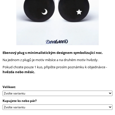
A
J
Í
T
?
Ebenový plug s minimalistickým designem symbolizující noc.
HLEDAT
Na jednom z plugů je motiv měsíce a na druhém motiv hvězdy.
Pokud chcete pouze 1 kus, připište prosím poznámku k objednávce -
hvězda nebo měsíc.
D
O
Velikost:
P
O
R
Kupujete ks nebo pár?
U
Č
U