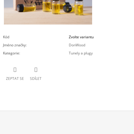
Kód
Zvolte variantu
Jméno značky
:
DonWood
Kategorie
:
Tunely a plugy
ZEPTAT SE
SDÍLET
Z