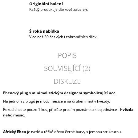
Originální balení
Každý produkt je dárkově zabalen.
Široká nabídka
Více než 30 českých i zahraničních dřev.
POPIS
SOUVISEJÍCÍ (2)
DISKUZE
Ebenový plug s minimalistickým designem symbolizující noc.
Na jednom z plugů je motiv měsíce a na druhém motiv hvězdy.
Pokud chcete pouze 1 kus, připište prosím poznámku k objednávce -
hvězda
nebo měsíc.
Africký Eben
je tvrdé a těžké dřevo černé barvy s jemnou strukturou.