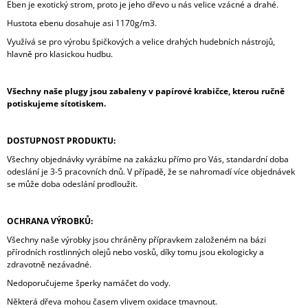
Eben je exotický strom, proto je jeho dřevo u nás velice vzácné a drahé.
Hustota ebenu dosahuje asi 1170g/m3.
Využívá se pro výrobu špičkových a velice drahých hudebních nástrojů,
hlavně pro klasickou hudbu.
Všechny naše plugy jsou zabaleny v papírové krabičce, kterou ručně
potiskujeme sítotiskem.
DOSTUPNOST PRODUKTU:
Všechny objednávky vyrábíme na zakázku přímo pro Vás, standardní doba
odeslání je 3-5 pracovních dnů. V případě, že se nahromadí více objednávek
se může doba odeslání prodloužit.
OCHRANA VÝROBKŮ:
Všechny naše výrobky jsou chráněny přípravkem založeném na bázi
přírodních rostlinných olejů nebo vosků, díky tomu jsou ekologicky a
zdravotně nezávadné.
Nedoporučujeme šperky namáčet do vody.
Některá dřeva mohou časem vlivem oxidace tmavnout.