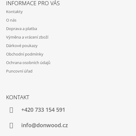
Á
INFORMACE PRO VÁS
P
Kontakty
A
O nás
T
Doprava a platba
Í
Výměna a vrácení zboží
Dárkové poukazy
Obchodní podmínky
Ochrana osobních údajů
Puncovní úřad
KONTAKT
+420 733 154 591
info@donwood.cz