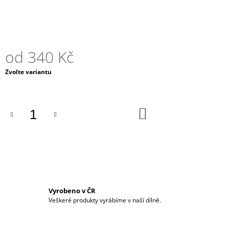
J
E
M
E
od
340 Kč
EBEN
-
Měrná
Zvolte variantu
DŘEVĚNÝ
cena:
PLUG
270
Kč
DO
KOŠÍKU
Vyrobeno v ČR
Veškeré produkty vyrábíme v naší dílně.