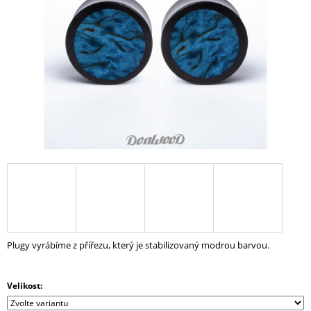
A
J
Í
T
?
HLEDAT
D
O
P
Plugy vyrábíme z přířezu, který je stabilizovaný modrou barvou.
O
R
U
Velikost:
Č
U