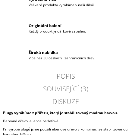
Veškeré produkty vyrábíme v naší dílně.
Originální balení
Každý produkt je dárkově zabalen.
Široká nabídka
Více než 30 českých i zahraničních dřev.
POPIS
SOUVISEJÍCÍ (3)
DISKUZE
Plugy vyrábíme z přířezu, který je stabilizovaný modrou barvou.
Barevné dřevo je lehce perleťové.
Při výrobě plugů jsme použili ebenové dřevo v kombinaci se stabilizovanou
karelskou břízou.