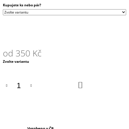
J
Kupujete ks nebo pár?
E
M
E
KOMBINOVANÝ
PLUG
-
EBEN
od
350 Kč
+
OLIVA
Měrná
Zvolte variantu
-
cena:
PIVOŇKA
400
Kč
DO
KOŠÍKU
Vyrobeno v ČR