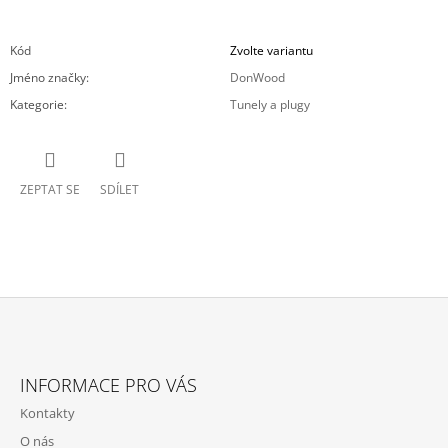
Kód
Zvolte variantu
Jméno značky
:
DonWood
Kategorie
:
Tunely a plugy
ZEPTAT SE
SDÍLET
Z
Á
INFORMACE PRO VÁS
P
Kontakty
A
O nás