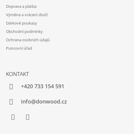
T
Doprava a platba
Í
Výměna a vrácení zboží
Dárkové poukazy
Obchodní podmínky
Ochrana osobních údajů
Puncovní úřad
KONTAKT
+420 733 154 591
info@donwood.cz
Facebook
Instagram