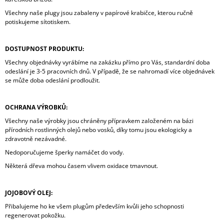
Všechny naše plugy jsou zabaleny v papírové krabičce, kterou ručně
potiskujeme sítotiskem.
DOSTUPNOST PRODUKTU:
Všechny objednávky vyrábíme na zakázku přímo pro Vás, standardní doba
odeslání je 3-5 pracovních dnů. V případě, že se nahromadí více objednávek
se může doba odeslání prodloužit.
OCHRANA VÝROBKŮ:
Všechny naše výrobky jsou chráněny přípravkem založeném na bázi
přírodních rostlinných olejů nebo vosků, díky tomu jsou ekologicky a
zdravotně nezávadné.
Nedoporučujeme šperky namáčet do vody.
Některá dřeva mohou časem vlivem oxidace tmavnout.
JOJOBOVÝ OLEJ:
Přibalujeme ho ke všem plugům především kvůli jeho schopnosti
regenerovat pokožku.