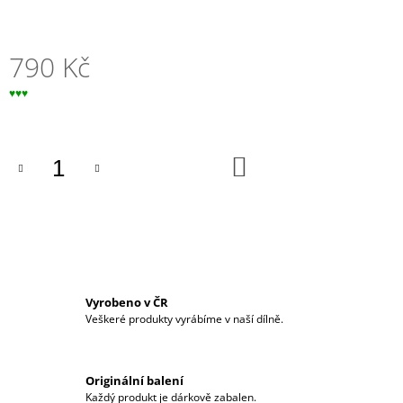
J
E
M
790 Kč
E
Měrná
♥♥♥
EBENOVÝ
cena:
TUNEL
-
CIRCLE
DO
BÍLÝ
KOŠÍKU
350
Kč
Vyrobeno v ČR
Veškeré produkty vyrábíme v naší dílně.
Originální balení
Každý produkt je dárkově zabalen.