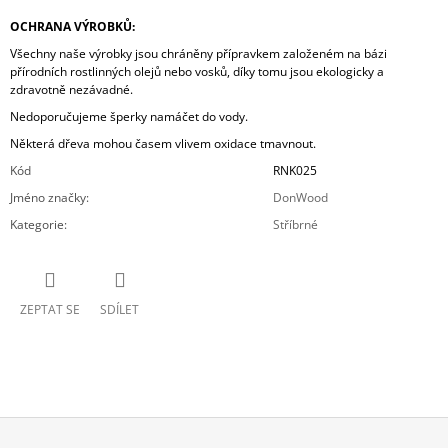
OCHRANA VÝROBKŮ:
Všechny naše výrobky jsou chráněny přípravkem založeném na bázi
přírodních rostlinných olejů nebo vosků, díky tomu jsou ekologicky a
zdravotně nezávadné.
Nedoporučujeme šperky namáčet do vody.
Některá dřeva mohou časem vlivem oxidace tmavnout.
Kód
RNK025
Jméno značky
:
DonWood
Kategorie
:
Stříbrné
ZEPTAT SE
SDÍLET