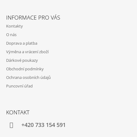
Z
Á
INFORMACE PRO VÁS
P
Kontakty
A
O nás
T
Doprava a platba
Í
Výměna a vrácení zboží
Dárkové poukazy
Obchodní podmínky
Ochrana osobních údajů
Puncovní úřad
KONTAKT
+420 733 154 591