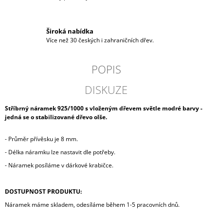
Široká nabídka
Více než 30 českých i zahraničních dřev.
POPIS
DISKUZE
Stříbrný náramek 925/1000 s vloženým dřevem světle modré barvy -
jedná se o stabilizované dřevo olše.
- Průměr přívěsku je 8 mm.
- Délka náramku lze nastavit dle potřeby.
- Náramek posíláme v dárkové krabičce.
DOSTUPNOST PRODUKTU:
Náramek máme skladem, odesíláme během 1-5 pracovních dnů.