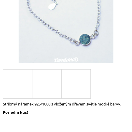
A
J
Í
T
?
HLEDAT
D
O
P
Stříbrný náramek 925/1000 s vloženým dřevem světle modré barvy.
O
Poslední kus!
R
U
Č
U