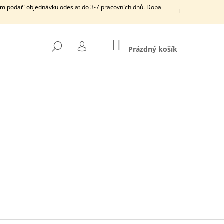
ám podaří objednávku odeslat do 3-7 pracovních dnů. Doba
NÁKUPNÍ
HLEDAT
KOŠÍK
Prázdný košík
PŘIHLÁŠENÍ
DÁRKOVÝ POUKAZ