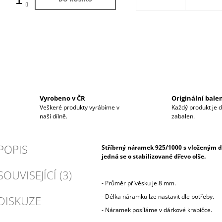
Vyrobeno v ČR
Originální bale
Veškeré produkty vyrábíme v
Každý produkt je 
naší dílně.
zabalen.
POPIS
Stříbrný náramek 925/1000 s vloženým dř
jedná se o stabilizované dřevo olše.
SOUVISEJÍCÍ (3)
- Průměr přívěsku je 8 mm.
- Délka náramku lze nastavit dle potřeby.
DISKUZE
- Náramek posíláme v dárkové krabičce.