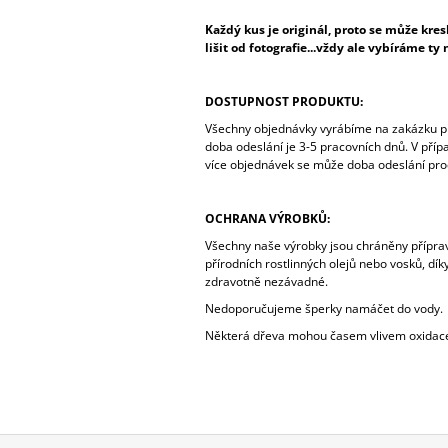
Každý kus je originál, proto se může kr
lišit od fotografie...vždy ale vybíráme ty
DOSTUPNOST PRODUKTU:
Všechny objednávky vyrábíme na zakázku př
doba odeslání je 3-5 pracovních dnů. V pří
více objednávek se může doba odeslání prod
OCHRANA VÝROBKŮ:
Všechny naše výrobky jsou chráněny přípr
přírodních rostlinných olejů nebo vosků, dík
zdravotně nezávadné.
Nedoporučujeme šperky namáčet do vody.
Některá dřeva mohou časem vlivem oxidac