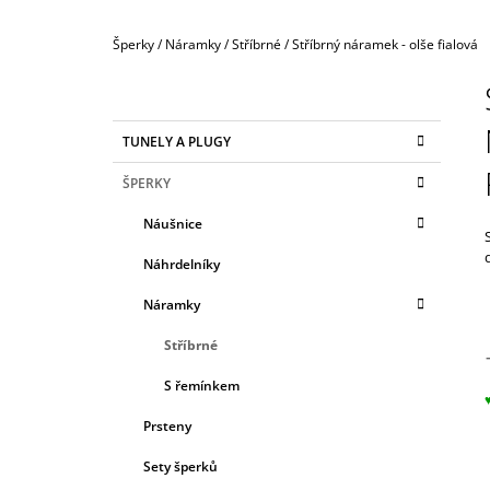
Domů
Šperky
/
Náramky
/
Stříbrné
/
Stříbrný náramek - olše fialová
P
O
S
K
Přeskočit
TUNELY A PLUGY
T
A
kategorie
T
R
ŠPERKY
E
A
G
Náušnice
N
O
R
N
Náhrdelníky
I
Í
E
Náramky
P
A
Stříbrné
N
S řemínkem
E
c
Prsteny
L
Sety šperků