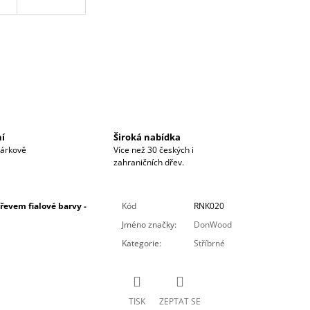
ní
Široká nabídka
dárkově
Více než 30 českých i
zahraničních dřev.
evem fialové barvy -
Kód
RNK020
Jméno značky
:
DonWood
Kategorie
:
Stříbrné
TISK
ZEPTAT SE