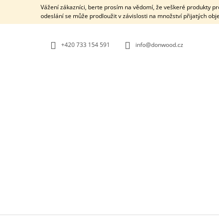
K
Přejít
Vážení zákazníci, berte prosím na vědomí, že veškeré produkty 
na
O
odeslání se může prodloužit v závislosti na množství přijatých ob
ZPĚT
ZPĚT
obsah
DO
DO
Š
OBCHODU
OBCHODU
Í
+420 733 154 591
info@donwood.cz
K
EBEN - DŘEVĚNÝ PLUG
270 Kč