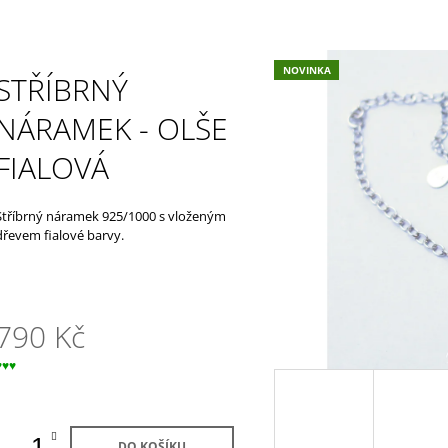
400 Kč
NOVINKA
STŘÍBRNÝ
NÁRAMEK - OLŠE
FIALOVÁ
Stříbrný náramek 925/1000 s vloženým
dřevem fialové barvy.
790 Kč
Měrná
♥♥♥
ena:
DO KOŠÍKU