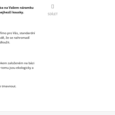
esba na Vašem náramku
 nejhezčí kousky.
SDÍLET
ímo pro Vás, standardní
padě, že se nahromadí
loužit.
avkem založeném na bázi
y tomu jsou ekologicky a
e tmavnout.