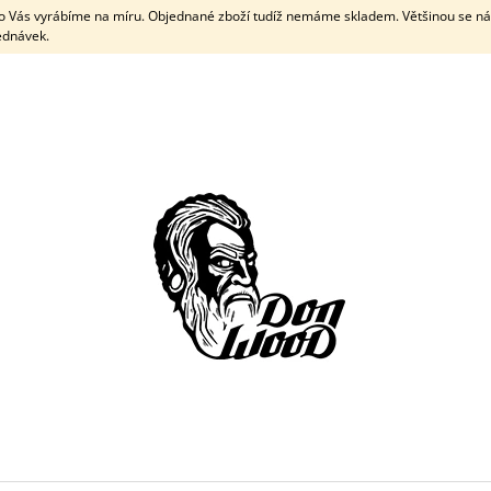
pro Vás vyrábíme na míru. Objednané zboží tudíž nemáme skladem. Většinou se n
jednávek.
CO POTŘEBUJETE NAJÍT?
HLEDAT
DOPORUČUJEME
KOMBINOVANÝ PLUG - EBEN + OLIVA -
ELEKTRONICKÝ 
PIVOŇKA
500 Kč