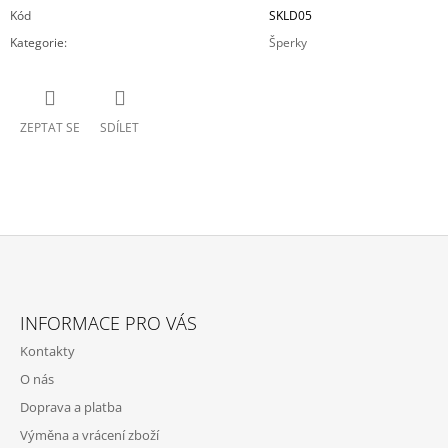
Kód
SKLD05
Kategorie
:
Šperky
ZEPTAT SE
SDÍLET
Z
Á
INFORMACE PRO VÁS
P
Kontakty
A
O nás
T
Doprava a platba
Í
Výměna a vrácení zboží