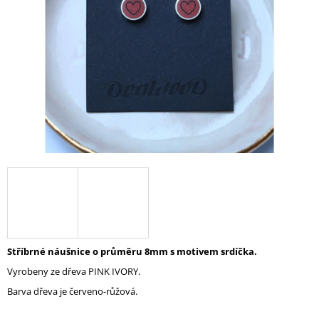
A
J
Í
T
?
HLEDAT
D
O
P
Stříbrné náušnice o průměru 8mm s motivem srdíčka.
O
Vyrobeny ze dřeva PINK IVORY.
R
U
Barva dřeva je červeno-růžová.
Č
U