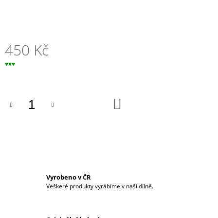
J
E
M
E
450 Kč
EBENOVÝ
Měrná
♥♥♥
PLUG
cena:
-
PÁN
PRSTENŮ
DO
380
KOŠÍKU
Kč
Vyrobeno v ČR
Veškeré produkty vyrábíme v naší dílně.