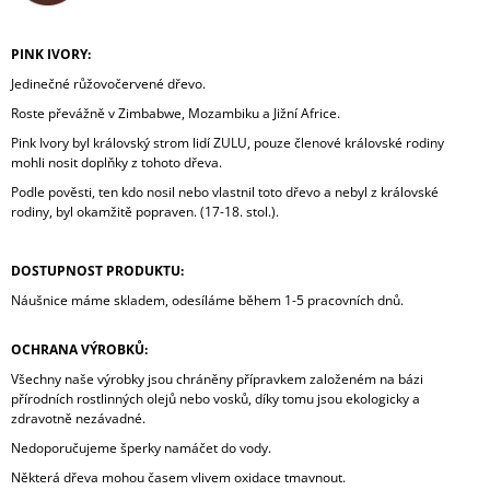
PINK IVORY:
Jedinečné růžovočervené dřevo.
Roste převážně v Zimbabwe, Mozambiku a Jižní Africe.
Pink Ivory byl královský strom lidí ZULU, pouze členové královské rodiny
mohli nosit doplňky z tohoto dřeva.
Podle pověsti, ten kdo nosil nebo vlastnil toto dřevo a nebyl z královské
rodiny, byl okamžitě popraven. (17-18. stol.).
DOSTUPNOST PRODUKTU:
Náušnice máme skladem, odesíláme během 1-5 pracovních dnů.
OCHRANA VÝROBKŮ:
Všechny naše výrobky jsou chráněny přípravkem založeném na bázi
přírodních rostlinných olejů nebo vosků, díky tomu jsou ekologicky a
zdravotně nezávadné.
Nedoporučujeme šperky namáčet do vody.
Některá dřeva mohou časem vlivem oxidace tmavnout.