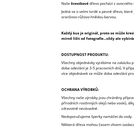
Naše
švestkové
dřevo pochází z ovocného
Jedná se o velmi tvrdé a pevné dřevo, které
oranžovo-růžovo-hnědou barvou.
Každý kus je originál, proto se může kr
mírně lišit od fotografie...vždy ale vybír
DOSTUPNOST PRODUKTU:
Všechny objednávky vyrábíme na zakázku př
doba odeslání je 3-5 pracovních dnů. V pří
více objednávek se může doba odeslání prod
OCHRANA VÝROBKŮ:
Všechny naše výrobky jsou chráněny přípr
přírodních rostlinných olejů nebo vosků, dík
zdravotně nezávadné.
Nedoporučujeme šperky namáčet do vody.
Některá dřeva mohou časem vlivem oxidac