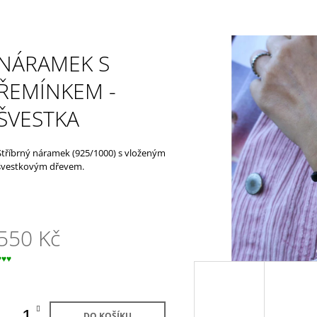
NÁRAMEK S
ŘEMÍNKEM -
ŠVESTKA
Stříbrný náramek (925/1000) s vloženým
švestkovým dřevem.
550 Kč
Měrná
♥♥♥
ena:
DO KOŠÍKU