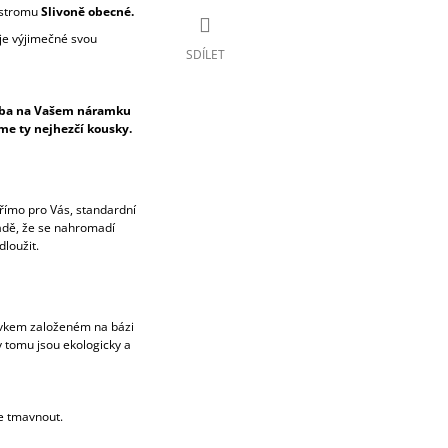
 stromu
Slivoně obecné.
 je výjimečné svou
SDÍLET
esba na Vašem náramku
áme ty nejhezčí kousky.
ímo pro Vás, standardní
padě, že se nahromadí
loužit.
avkem založeném na bázi
y tomu jsou ekologicky a
e tmavnout.