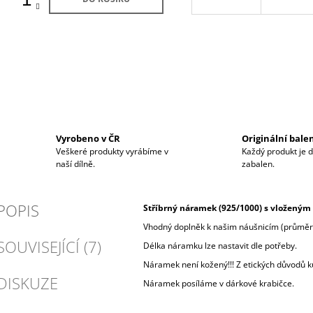
Vyrobeno v ČR
Originální bale
Veškeré produkty vyrábíme v
Každý produkt je 
naší dílně.
zabalen.
POPIS
Stříbrný náramek (925/1000) s vložený
Vhodný doplněk k našim náušnicím (průmě
SOUVISEJÍCÍ (7)
Délka náramku lze nastavit dle potřeby.
Náramek není kožený!!! Z etických důvodů 
DISKUZE
Náramek posíláme v dárkové krabičce.