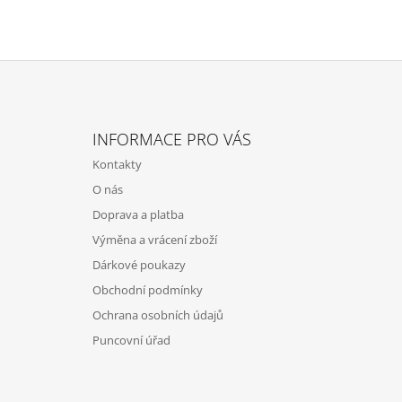
Z
Á
INFORMACE PRO VÁS
P
Kontakty
A
O nás
T
Doprava a platba
Í
Výměna a vrácení zboží
Dárkové poukazy
Obchodní podmínky
Ochrana osobních údajů
Puncovní úřad