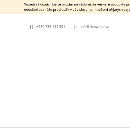
K
Přejít
Vážení zákazníci, berte prosím na vědomí, že veškeré produkty 
na
O
odeslání se může prodloužit v závislosti na množství přijatých ob
ZPĚT
ZPĚT
obsah
DO
DO
Š
OBCHODU
OBCHODU
Í
+420 733 154 591
info@donwood.cz
K
KOMBINOVANÝ PLUG - EBEN + OLIVA -
PIVOŇKA