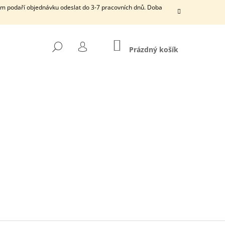
ám podaří objednávku odeslat do 3-7 pracovních dnů. Doba
NÁKUPNÍ
HLEDAT
KOŠÍK
Prázdný košík
PŘIHLÁŠENÍ
Ý PLUG