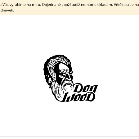
pro Vás vyrábíme na míru. Objednané zboží tudíž nemáme skladem. Většinou se n
jednávek.
CO POTŘEBUJETE NAJÍT?
HLEDAT
DOPORUČUJEME
ELEKTRONICKÝ DÁRKOVÝ POUKAZ
EBEN - DŘEVĚN
500 Kč
270 Kč