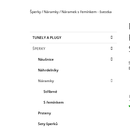
400 Kč
Domů
Šperky
/
Náramky
/
Náramek s řemínkem - švestka
P
O
S
K
Přeskočit
TUNELY A PLUGY
T
A
kategorie
T
R
ŠPERKY
E
A
G
Náušnice
N
O
R
N
Náhrdelníky
I
Í
E
Náramky
P
A
Stříbrné
N
S řemínkem
E
c
Prsteny
L
Sety šperků