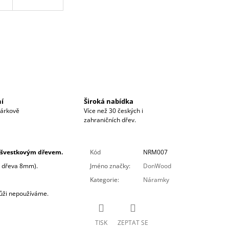
ní
Široká nabídka
dárkově
Více než 30 českých i
zahraničních dřev.
m švestkovým dřevem.
Kód
NRM007
r dřeva 8mm).
Jméno značky
:
DonWood
Kategorie
:
Náramky
kůži nepoužíváme.
TISK
ZEPTAT SE