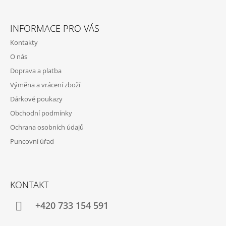
Z
Á
INFORMACE PRO VÁS
P
Kontakty
A
O nás
T
Doprava a platba
Í
Výměna a vrácení zboží
Dárkové poukazy
Obchodní podmínky
Ochrana osobních údajů
Puncovní úřad
KONTAKT
+420 733 154 591