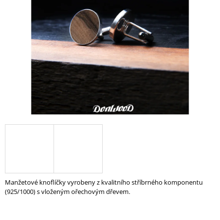
A
J
Í
T
?
HLEDAT
D
O
P
O
Manžetové knoflíčky vyrobeny z kvalitního stříbrného komponentu
R
(925/1000) s vloženým ořechovým dřevem.
U
Č
U