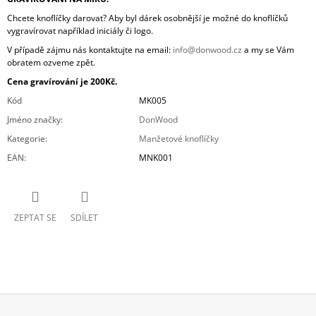
Chcete knoflíčky darovat? Aby byl dárek osobnější je možné do knoflíčků
vygravírovat například iniciály či logo.
V případě zájmu nás kontaktujte na email:
info@donwood.cz
a my se Vám
obratem ozveme zpět.
Cena gravírování je 200Kč.
Kód
MK005
Jméno značky
:
DonWood
Kategorie
:
Manžetové knoflíčky
EAN
:
MNK001
ZEPTAT SE
SDÍLET