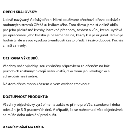
OŘECH KRÁLOVSKÝ:
Lidově nazývaný Vlašský ořech. Námi používané ořechové dřevo pochází z
mohutných stromů Ořešáku královského. Toto dřevo jsme si v dílně oblíbili
pro jeho překrásné kresby, barevné přechody, tvrdost a vůni, kterou vydává
při opracování. Jeho kresba je nezaměnitelná, každý kus je originál. Dřevo je
hodně tvrdé a svou vysokou trvanlivostí často předčí i řezivo dubové. Pochází
z naší zahrady.
OCHRANA VÝROBKŮ:
Všechny naše výrobky jsou chráněny přípravkem založeném na bázi
přírodních rostlinných olejů nebo vosků, díky tomu jsou ekologicky a
zdravotně nezávadné.
Některá dřeva mohou časem vlivem oxidace tmavnout.
DOSTUPNOST PRODUKTU:
Všechny objednávky vyrábíme na zakázku přímo pro Vás, standardní doba
odeslání je 3-5 pracovních dnů. V případě, že se nahromadí více objednávek
se může doba odeslání prodloužit.
GRAVÍROVÁNÍ NA MÍRU: