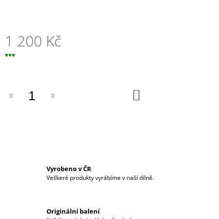
J
E
M
E
1 200 Kč
Měrná
♥♥♥
EBENOVÝ
cena:
PLUG
-
PÁN
PRSTENŮ
DO
KOŠÍKU
380
Kč
Vyrobeno v ČR
Veškeré produkty vyrábíme v naší dílně.
Originální balení