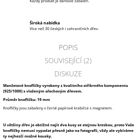
Každý produkt je dárkově zabalen.
Široká nabídka
Více než 30 českých i zahraničních dřev.
POPIS
SOUVISEJÍCÍ (2)
DISKUZE
Manžetové knoflíčky vyrobeny z kvalitního stříbrného komponentu
(925/1000) s vloženým ořechovým dřevem.
Průměr knoflíčku: 19 mm
Knoflíčky jsou zabaleny v černé papírové krabičce s magnetem.
U většiny dřev je obtížné najít dva kusy se stejnou kresbou, proto Vaše
knoflíčky nemusí vypadat přesně jako na fotografii, vždy ale vybíráme
ty nejhezčí možné kousky.