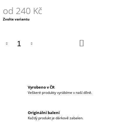
J
od
240 Kč
E
M
Měrná
Zvolte variantu
E
cena:
EBENOVÝ
TUNEL
DO
-
KOŠÍKU
CIRCLE
BÍLÝ
350
Kč
Vyrobeno v ČR
Veškeré produkty vyrábíme v naší dílně.
Originální balení
Každý produkt je dárkově zabalen.