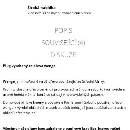
Široká nabídka
Více než 30 českých i zahraničních dřev.
POPIS
SOUVISEJÍCÍ (4)
DISKUZE
Plug vyrobený ze dřeva wenge.
Wenge
je mimořádně tvrdé dřevo pocházející ze Střední Afriky.
Krom tvrdosti je dřevo ceněno i pro svou jedinečnou kresbu, tu tvoří světle a
tmavě hnědá vlákna, která se střídají v nepravidelných pásech.
Domorodé africké kmeny a obyvatelé Kamerunu i Gabunu používají dřevo
wenge k výrobě obřadních masek a sošek bohů, jež jsou součástí zaklínacích
obřadů přes tisíc let.
Všechny naše plugy jsou zabaleny v papírové krabičce, kterou ručně