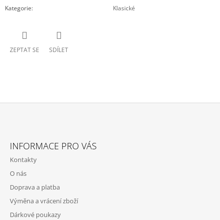
Kategorie
:
Klasické
ZEPTAT SE
SDÍLET
Z
Á
INFORMACE PRO VÁS
P
Kontakty
A
O nás
T
Doprava a platba
Í
Výměna a vrácení zboží
Dárkové poukazy