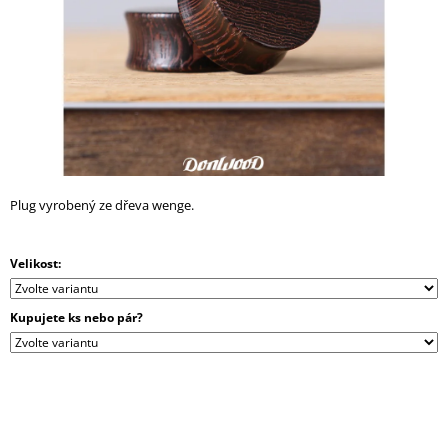
A
J
Í
T
?
Plug vyrobený ze dřeva wenge.
HLEDAT
Velikost:
D
Kupujete ks nebo pár?
O
P
O
R
U
Č
U