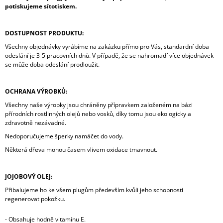
potiskujeme sítotiskem.
DOSTUPNOST PRODUKTU:
Všechny objednávky vyrábíme na zakázku přímo pro Vás, standardní doba
odeslání je 3-5 pracovních dnů. V případě, že se nahromadí více objednávek
se může doba odeslání prodloužit.
OCHRANA VÝROBKŮ:
Všechny naše výrobky jsou chráněny přípravkem založeném na bázi
přírodních rostlinných olejů nebo vosků, díky tomu jsou ekologicky a
zdravotně nezávadné.
Nedoporučujeme šperky namáčet do vody.
Některá dřeva mohou časem vlivem oxidace tmavnout.
JOJOBOVÝ OLEJ:
Přibalujeme ho ke všem plugům především kvůli jeho schopnosti
regenerovat pokožku.
-
Obsahuje hodně vitamínu E.