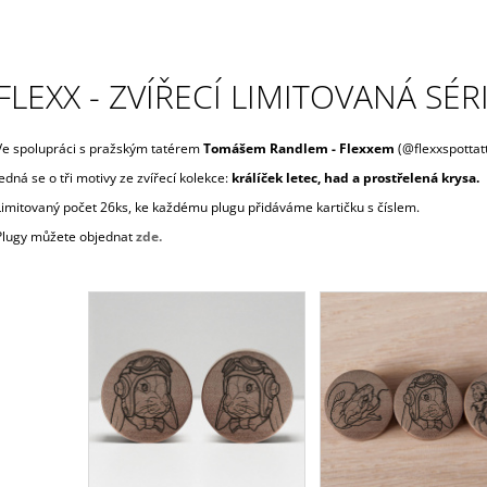
400 Kč
FLEXX - ZVÍŘECÍ LIMITOVANÁ SÉ
Ve spolupráci s pražským tatérem
Tomášem Randlem - Flexxem
(@flexxspottatt
Jedná se o tři motivy ze zvířecí kolekce:
králíček letec, had a prostřelená krysa.
Limitovaný počet 26ks, ke každému plugu přidáváme kartičku s číslem.
Plugy můžete objednat
zde.