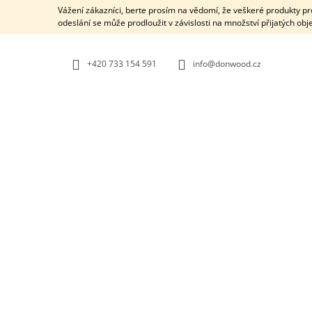
K
Přejít
Vážení zákazníci, berte prosím na vědomí, že veškeré produkty 
na
O
odeslání se může prodloužit v závislosti na množství přijatých ob
ZPĚT
ZPĚT
obsah
DO
DO
Š
OBCHODU
OBCHODU
Í
+420 733 154 591
info@donwood.cz
K
EBEN - DŘEVĚNÝ PLUG
270 Kč