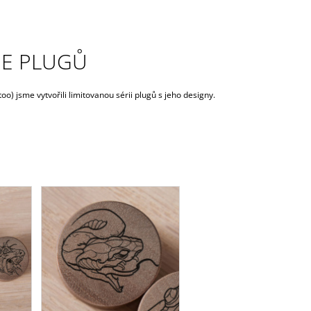
RIE PLUGŮ
oo) jsme vytvořili limitovanou sérii plugů s jeho designy.