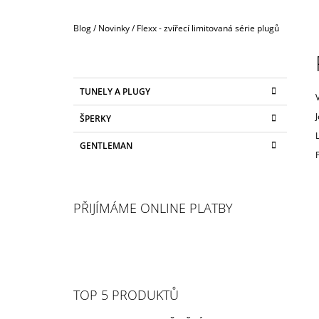
Domů
Blog / Novinky
/
Flexx - zvířecí limitovaná série plugů
P
O
S
K
Přeskočit
TUNELY A PLUGY
T
A
kategorie
T
R
ŠPERKY
E
A
G
GENTLEMAN
N
O
R
N
I
Í
E
P
PŘIJÍMÁME ONLINE PLATBY
A
N
E
L
TOP 5 PRODUKTŮ