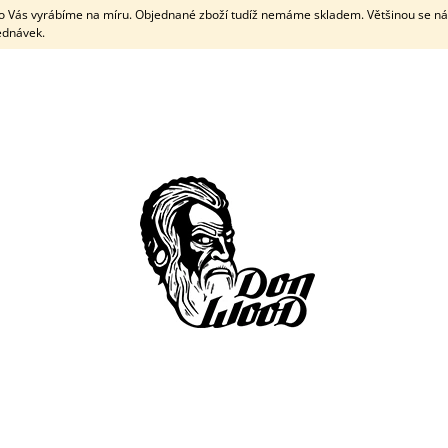
pro Vás vyrábíme na míru. Objednané zboží tudíž nemáme skladem. Většinou se n
jednávek.
CO POTŘEBUJETE NAJÍT?
HLEDAT
DOPORUČUJEME
KOMBINOVANÝ PLUG - EBEN + OLIVA -
ELEKTRONICKÝ 
PIVOŇKA
500 Kč