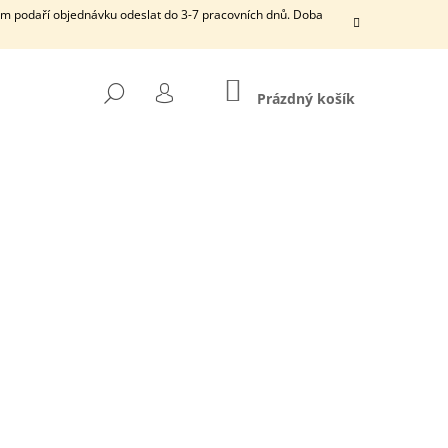
ám podaří objednávku odeslat do 3-7 pracovních dnů. Doba
NÁKUPNÍ
HLEDAT
KOŠÍK
Prázdný košík
PŘIHLÁŠENÍ
DÁRKOVÝ POUKAZ